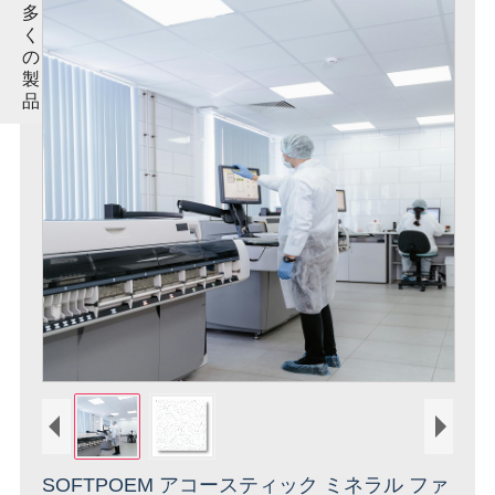
多
く
の
製
品
SOFTPOEM アコースティック ミネラル ファ