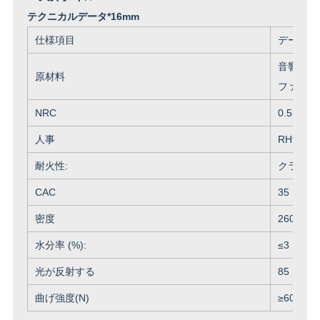
テクニカルデータ*16mm
仕様項目
データ
音響組織
原材料
ファイバ
NRC
0.55まで
人事
RH99ま
耐火性:
クラスA
CAC
35
密度
260-280
水分率 (%):
≤
3
光が反射する
85
曲げ強度(N)
≥
60