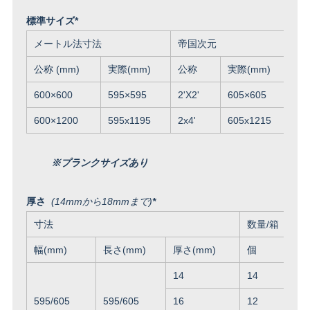
標準サイズ*
メートル法寸法
帝国次元
D
公称 (mm)
実際(mm)
公称
実際(mm)
公
600×600
595×595
2'X2'
605×605
6
600×1200
595x1195
2x4'
605x1215
6
※プランクサイズあり
厚さ
(14mmから18mmまで)
*
寸法
数量/箱
幅(mm)
長さ(mm)
厚さ(mm)
個
14
14
595/605
595/605
16
12