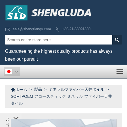

sale@shengtianqy.com
+86-21-63091850


Guaranteeing the highest quality products has always
been our pursuit
T


>
製品
>
ミネラルファイバー天井タイル
>
ホーム
SOFTPOEM アコースティック ミネラル ファイバー天井
タイル
よ
り