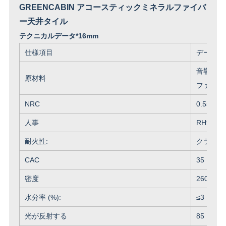
GREENCABIN アコースティックミネラルファイバ
ー天井タイル
テクニカルデータ*16mm
仕様項目
データ
音響組織
原材料
ファイバ
NRC
0.55まで
人事
RH99ま
耐火性:
クラスA
CAC
35
密度
260-280
水分率 (%):
≤
3
光が反射する
85