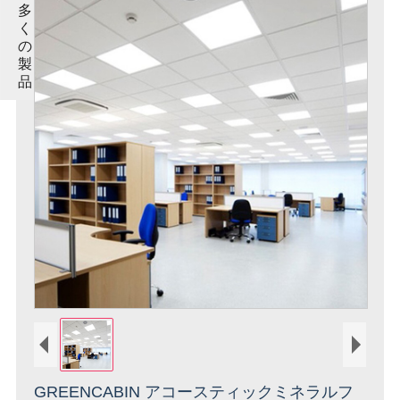
多
く
の
製
品
GREENCABIN アコースティックミネラルフ