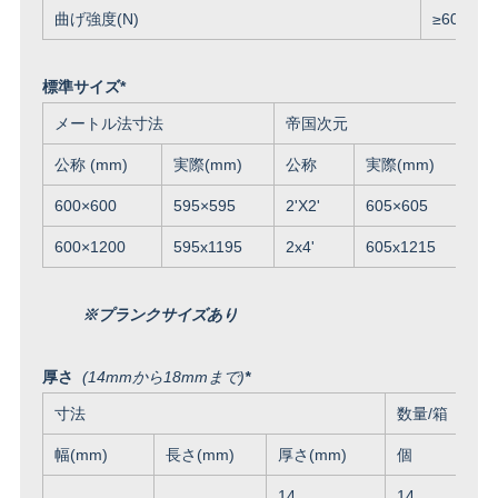
曲げ強度(N)
≥
60
標準サイズ*
メートル法寸法
帝国次元
D
公称 (mm)
実際(mm)
公称
実際(mm)
公
600×600
595×595
2'X2'
605×605
6
600×1200
595x1195
2x4'
605x1215
6
※プランクサイズあり
厚さ
(14mmから18mmまで)
*
寸法
数量/箱
幅(mm)
長さ(mm)
厚さ(mm)
個
14
14