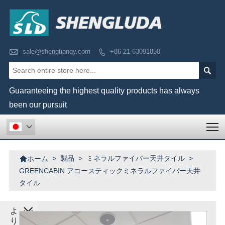

sale@shengtianqy.com
+86-21-63091850


Guaranteeing the highest quality products has always
been our pursuit
T


>
製品
>
ミネラルファイバー天井タイル
>
ホーム
GREENCABIN アコースティックミネラルファイバー天井
タイル
よ
り